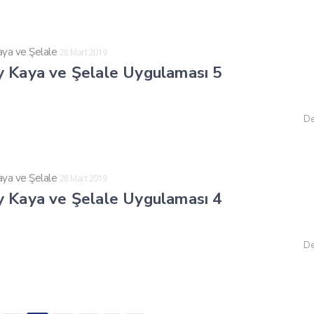
ya ve Şelale
28 Mart 2019
y Kaya ve Şelale Uygulaması 5
De
ya ve Şelale
28 Mart 2019
y Kaya ve Şelale Uygulaması 4
De