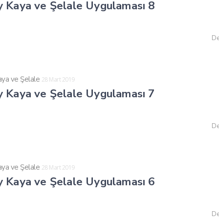
y Kaya ve Şelale Uygulaması 8
De
ya ve Şelale
28 Mart 2019
y Kaya ve Şelale Uygulaması 7
De
ya ve Şelale
28 Mart 2019
y Kaya ve Şelale Uygulaması 6
De