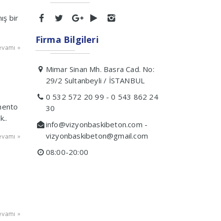
ış bir
Firma Bilgileri
vamı »
Mimar Sinan Mh. Basra Cad. No:
29/2 Sultanbeyli / İSTANBUL
0 532 572 20 99 - 0 543 862 24
mento
30
k..
info@vizyonbaskibeton.com -
vizyonbaskibeton@gmail.com
vamı »
08:00-20:00
vamı »