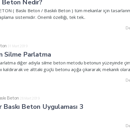
ı Beton Nedir?
TON ( Baskı Beton / Baskılı Beton ) tüm mekanlar için tasarlanm
plama sistemidir. Önemli özelliği, tek tek..
De
eton
31 Mart 2019
n Silme Parlatma
arlatma diğer adıyla silme beton metodu betonun yüzeyinde çi
ı kaldırarak ve alttaki güçlü betonu açığa çıkararak; mekanik olara
De
askı Beton
28 Mart 2019
r Baskı Beton Uygulaması 3
De