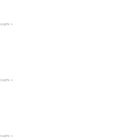
vamı »
vamı »
vamı »