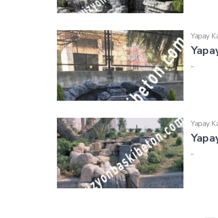
Yapay Ka
Yapa
..
Yapay Ka
Yapa
..