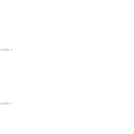
vamı »
vamı »