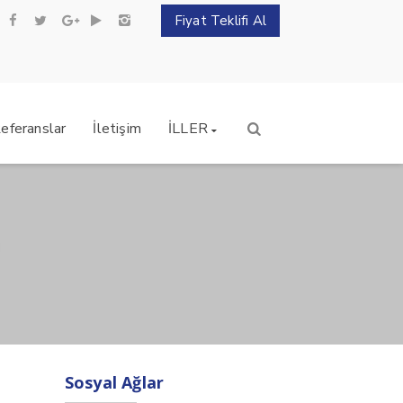
Fiyat Teklifi Al
eferanslar
İletişim
İLLER
Sosyal Ağlar