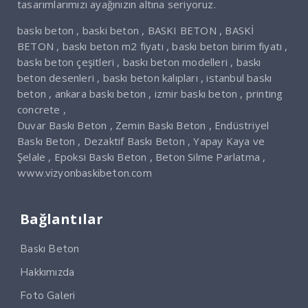
tasarımlarımızı ayağınızın altına seriyoruz.
baskı beton , baski beton , BASKI BETON , BASKİ
BETON , baskı beton m2 fiyatı , baskı beton birim fiyatı ,
baskı beton çeşitleri , baskı beton modelleri , baskı
beton desenleri , baskı beton kalıpları , istanbul baskı
beton , ankara baskı beton , izmir baskı beton , printing
concrete ,
Duvar Baskı Beton , Zemin Baskı Beton , Endüstriyel
Baskı Beton , Dezaktif Baskı Beton , Yapay Kaya ve
Şelale , Epoksi Baskı Beton , Beton Silme Parlatma ,
www.vizyonbaskibeton.com
Bağlantılar
Baskı Beton
Hakkımızda
Foto Galeri