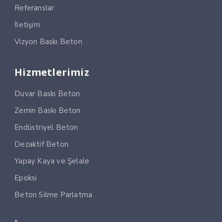
Referanslar
İletişim
Vizyon Baskı Beton
Hizmetlerimiz
Duvar Baskı Beton
Zemin Baskı Beton
Endüstriyel Beton
Dezaktif Beton
Yapay Kaya ve Şelale
Epoksi
Beton Silme Parlatma