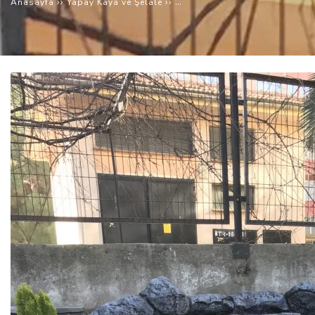
››
››
Yapay Kaya ve Şelale Uygulam
Anasayfa
Yapay Kaya ve Şelale