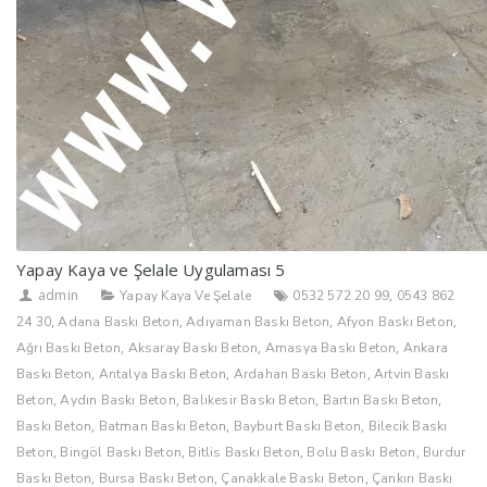
Yapay Kaya ve Şelale Uygulaması 5
admin
,
Yapay Kaya Ve Şelale
0532 572 20 99
0543 862
,
,
,
,
24 30
Adana Baskı Beton
Adıyaman Baskı Beton
Afyon Baskı Beton
,
,
,
Ağrı Baskı Beton
Aksaray Baskı Beton
Amasya Baskı Beton
Ankara
,
,
,
Baskı Beton
Antalya Baskı Beton
Ardahan Baskı Beton
Artvin Baskı
,
,
,
,
Beton
Aydın Baskı Beton
Balıkesir Baskı Beton
Bartın Baskı Beton
,
,
,
Baskı Beton
Batman Baskı Beton
Bayburt Baskı Beton
Bilecik Baskı
,
,
,
,
Beton
Bingöl Baskı Beton
Bitlis Baskı Beton
Bolu Baskı Beton
Burdur
,
,
,
Baskı Beton
Bursa Baskı Beton
Çanakkale Baskı Beton
Çankırı Baskı