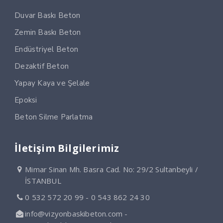
Duvar Baskı Beton
Zemin Baskı Beton
Endüstriyel Beton
Dezaktif Beton
Yapay Kaya ve Şelale
Epoksi
Beton Silme Parlatma
İletişim Bilgilerimiz
Mimar Sinan Mh. Basra Cad. No: 29/2 Sultanbeyli /
İSTANBUL
0 532 572 20 99 - 0 543 862 24 30
info@vizyonbaskibeton.com -