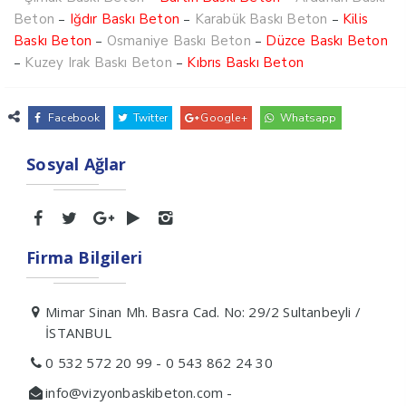
–
–
–
Beton
Iğdır Baskı Beton
Karabük Baskı Beton
Kilis
–
–
Baskı Beton
Osmaniye Baskı Beton
Düzce Baskı Beton
–
–
Kuzey Irak Baskı Beton
Kıbrıs Baskı Beton
Facebook
Twitter
Google+
Whatsapp
Sosyal Ağlar
Firma Bilgileri
Mimar Sinan Mh. Basra Cad. No: 29/2 Sultanbeyli /
İSTANBUL
0 532 572 20 99 - 0 543 862 24 30
info@vizyonbaskibeton.com -