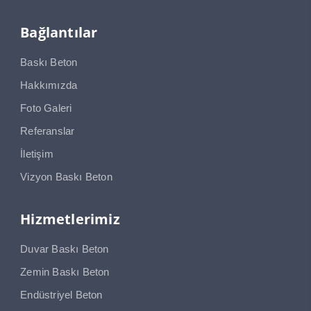
Bağlantılar
Baskı Beton
Hakkımızda
Foto Galeri
Referanslar
İletişim
Vizyon Baskı Beton
Hizmetlerimiz
Duvar Baskı Beton
Zemin Baskı Beton
Endüstriyel Beton