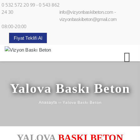
0 532 572 20 99 - 0 543 862
24 30
info@vizyonbaskibeton.com -
vizyonbaskibeton@gmail.com
08:00-20:00
Fiyat Teklifi Al
Yalova Baskı Beton
››
Yalova Baskı Beton
Anasayfa
YALOVA
BASKI BETON