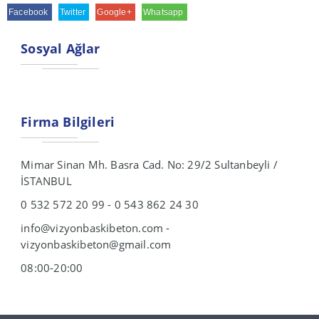
Facebook
Twitter
Google+
Whatsapp
Sosyal Ağlar
Firma Bilgileri
Mimar Sinan Mh. Basra Cad. No: 29/2 Sultanbeyli /
İSTANBUL
0 532 572 20 99 - 0 543 862 24 30
info@vizyonbaskibeton.com -
vizyonbaskibeton@gmail.com
08:00-20:00