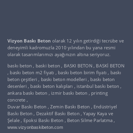
Vizyon Baskı Beton
olarak 12 yılın getirdiği tecrübe ve
deneyimli kadromuzla 2010 yılından bu yana resmi
olarak tasarımlarımızı ayağınızın altına seriyoruz.
baskı beton , baski beton , BASKI BETON , BASKİ BETON
, baskı beton m2 fiyatı , baskı beton birim fiyatı , baskı
beton çeşitleri , baskı beton modelleri , baskı beton
desenleri , baskı beton kalıpları , istanbul baskı beton ,
ankara baskı beton , izmir baskı beton , printing
concrete ,
Duvar Baskı Beton , Zemin Baskı Beton , Endüstriyel
Baskı Beton , Dezaktif Baskı Beton , Yapay Kaya ve
Şelale , Epoksi Baskı Beton , Beton Silme Parlatma ,
www.vizyonbaskibeton.com