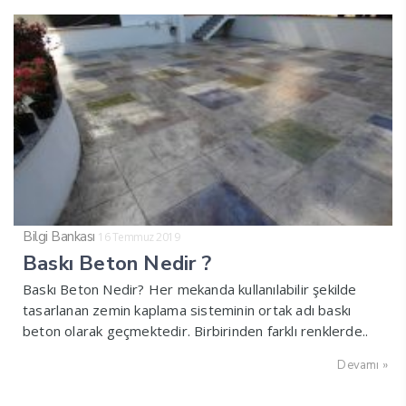
Bilgi Bankası
16 Temmuz 2019
Baskı Beton Nedir ?
Baskı Beton Nedir? Her mekanda kullanılabilir şekilde
tasarlanan zemin kaplama sisteminin ortak adı baskı
beton olarak geçmektedir. Birbirinden farklı renklerde..
Devamı »