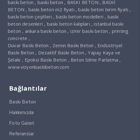
baskı beton , baski beton , BASKI BETON , BASKİ
BETON , baskı beton m2 fiyatı , baskı beton birim fiyatı ,
baskı beton çeşitleri , baskı beton modelleri , baskı
beton desenleri , baskı beton kalıpları , istanbul baskı
beton , ankara baskı beton , izmir baskı beton , printing
concrete ,
Duvar Baskı Beton , Zemin Baskı Beton , Endüstriyel
Baskı Beton , Dezaktif Baskı Beton , Yapay Kaya ve
Şelale , Epoksi Baskı Beton , Beton Silme Parlatma ,
www.vizyonbaskibeton.com
Bağlantılar
Baskı Beton
Hakkımızda
Foto Galeri
Referanslar