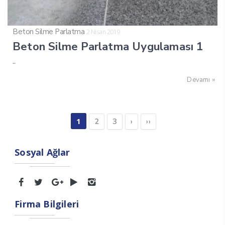
Beton Silme Parlatma
2 Nisan 2019
Beton Silme Parlatma Uygulaması 1
..
Devamı »
1
2
3
›
››
Sosyal Ağlar
Firma Bilgileri