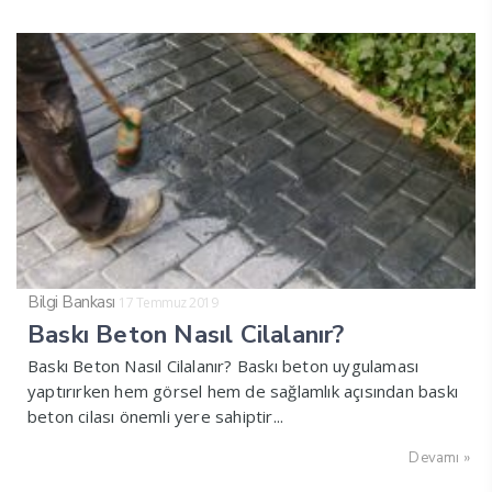
Bilgi Bankası
17 Temmuz 2019
Baskı Beton Nasıl Cilalanır?
Baskı Beton Nasıl Cilalanır? Baskı beton uygulaması
yaptırırken hem görsel hem de sağlamlık açısından baskı
beton cilası önemli yere sahiptir...
Devamı »