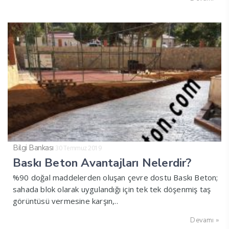
Bilgi Bankası
30 Temmuz 2019
Baskı Beton Avantajları Nelerdir?
%90 doğal maddelerden oluşan çevre dostu Baskı Beton;
sahada blok olarak uygulandığı için tek tek döşenmiş taş
görüntüsü vermesine karşın,..
Devamı »