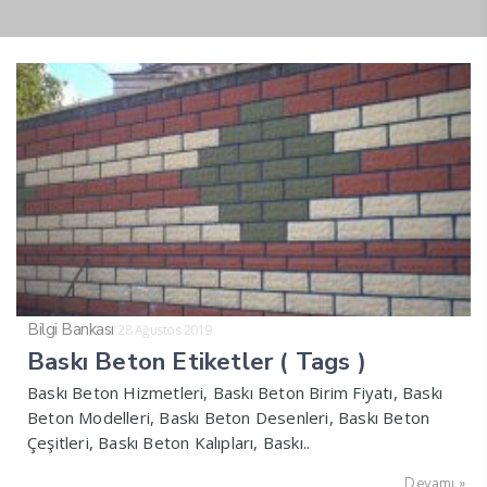
Bilgi Bankası
28 Ağustos 2019
Baskı Beton Etiketler ( Tags )
Baskı Beton Hizmetleri, Baskı Beton Birim Fiyatı, Baskı
Beton Modelleri, Baskı Beton Desenleri, Baskı Beton
Çeşitleri, Baskı Beton Kalıpları, Baskı..
Devamı »