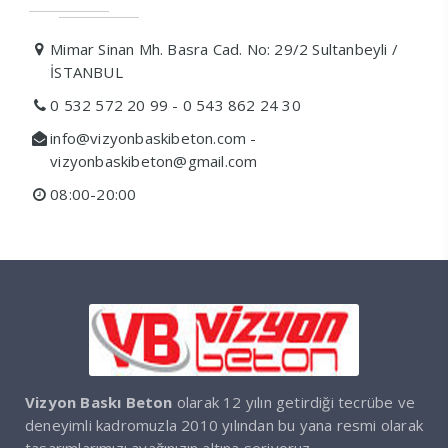
Mimar Sinan Mh. Basra Cad. No: 29/2 Sultanbeyli /
İSTANBUL
0 532 572 20 99 - 0 543 862 24 30
info@vizyonbaskibeton.com -
vizyonbaskibeton@gmail.com
08:00-20:00
Vizyon Baskı Beton
olarak 12 yılın getirdiği tecrübe ve
deneyimli kadromuzla 2010 yılından bu yana resmi olarak