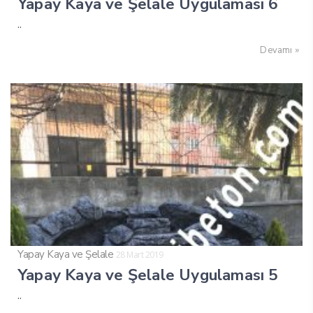
Yapay Kaya ve Şelale Uygulaması 6
..
Devamı »
Yapay Kaya ve Şelale
28 Mart 2019
Yapay Kaya ve Şelale Uygulaması 5
..