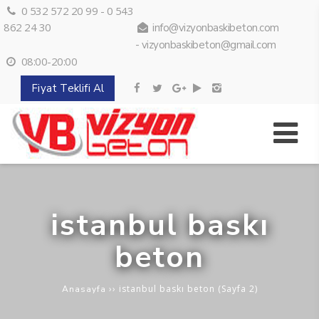
0 532 572 20 99 - 0 543
862 24 30
info@vizyonbaskibeton.com
- vizyonbaskibeton@gmail.com
08:00-20:00
Fiyat Teklifi Al
istanbul baskı
beton
››
istanbul baskı beton
(Sayfa 2)
Anasayfa