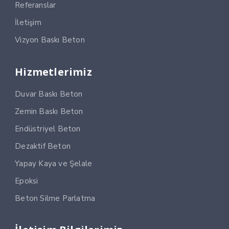
Referanslar
İletişim
Vizyon Baskı Beton
Hizmetlerimiz
Duvar Baskı Beton
Zemin Baskı Beton
Endüstriyel Beton
Dezaktif Beton
Yapay Kaya ve Şelale
Epoksi
Beton Silme Parlatma