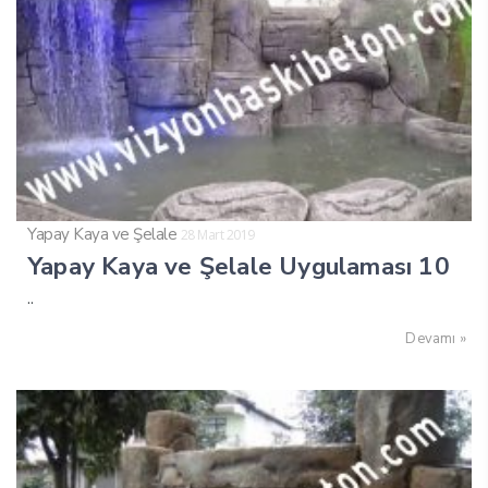
Yapay Kaya ve Şelale
28 Mart 2019
Yapay Kaya ve Şelale Uygulaması 10
..
Devamı »