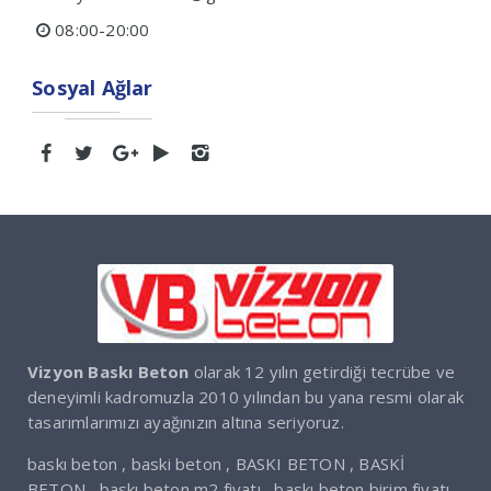
08:00-20:00
Sosyal Ağlar
Vizyon Baskı Beton
olarak 12 yılın getirdiği tecrübe ve
deneyimli kadromuzla 2010 yılından bu yana resmi olarak
tasarımlarımızı ayağınızın altına seriyoruz.
baskı beton , baski beton , BASKI BETON , BASKİ
BETON , baskı beton m2 fiyatı , baskı beton birim fiyatı ,