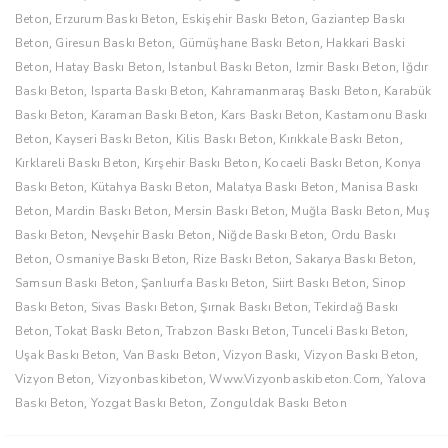
,
,
,
Beton
Erzurum Baskı Beton
Eskişehir Baskı Beton
Gaziantep Baskı
,
,
,
Beton
Giresun Baskı Beton
Gümüşhane Baskı Beton
Hakkari Baski
,
,
,
,
Beton
Hatay Baskı Beton
Istanbul Baskı Beton
Izmir Baskı Beton
Iğdır
,
,
,
Baskı Beton
Isparta Baskı Beton
Kahramanmaraş Baskı Beton
Karabük
,
,
,
Baskı Beton
Karaman Baskı Beton
Kars Baskı Beton
Kastamonu Baskı
,
,
,
,
Beton
Kayseri Baskı Beton
Kilis Baskı Beton
Kırıkkale Baskı Beton
,
,
,
Kırklareli Baskı Beton
Kırşehir Baskı Beton
Kocaeli Baskı Beton
Konya
,
,
,
Baskı Beton
Kütahya Baskı Beton
Malatya Baskı Beton
Manisa Baskı
,
,
,
,
Beton
Mardin Baskı Beton
Mersin Baskı Beton
Muğla Baskı Beton
Muş
,
,
,
Baskı Beton
Nevşehir Baskı Beton
Niğde Baskı Beton
Ordu Baskı
,
,
,
,
Beton
Osmaniye Baskı Beton
Rize Baskı Beton
Sakarya Baskı Beton
,
,
,
Samsun Baskı Beton
Şanlıurfa Baskı Beton
Siirt Baskı Beton
Sinop
,
,
,
Baskı Beton
Sivas Baskı Beton
Şırnak Baskı Beton
Tekirdağ Baskı
,
,
,
,
Beton
Tokat Baskı Beton
Trabzon Baskı Beton
Tunceli Baskı Beton
,
,
,
,
Uşak Baskı Beton
Van Baskı Beton
Vizyon Baskı
Vizyon Baskı Beton
,
,
,
Vizyon Beton
Vizyonbaskibeton
Www.vizyonbaskibeton.com
Yalova
,
,
Baskı Beton
Yozgat Baskı Beton
Zonguldak Baskı Beton