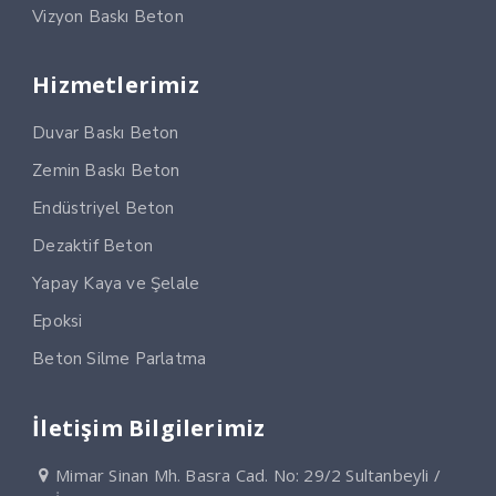
Vizyon Baskı Beton
Hizmetlerimiz
Duvar Baskı Beton
Zemin Baskı Beton
Endüstriyel Beton
Dezaktif Beton
Yapay Kaya ve Şelale
Epoksi
Beton Silme Parlatma
İletişim Bilgilerimiz
Mimar Sinan Mh. Basra Cad. No: 29/2 Sultanbeyli /