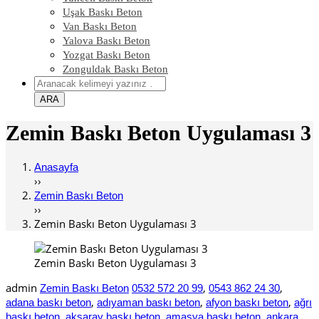
Uşak Baskı Beton
Van Baskı Beton
Yalova Baskı Beton
Yozgat Baskı Beton
Zonguldak Baskı Beton
Zemin Baskı Beton Uygulaması 3
Anasayfa
››
Zemin Baskı Beton
››
Zemin Baskı Beton Uygulaması 3
Zemin Baskı Beton Uygulaması 3
admin
,
,
Zemin Baskı Beton
0532 572 20 99
0543 862 24 30
,
,
,
adana baskı beton
adıyaman baskı beton
afyon baskı beton
ağrı
,
,
,
baskı beton
aksaray baskı beton
amasya baskı beton
ankara