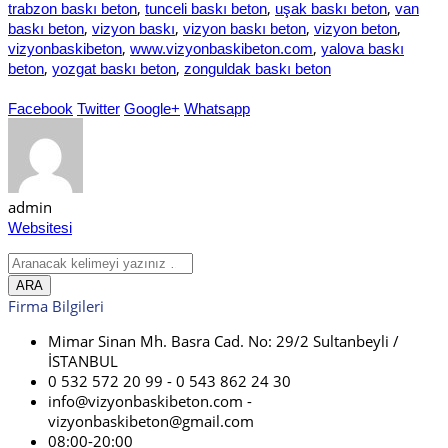
,
,
,
trabzon baskı beton
tunceli baskı beton
uşak baskı beton
van
,
,
,
,
baskı beton
vizyon baskı
vizyon baskı beton
vizyon beton
,
,
vizyonbaskibeton
www.vizyonbaskibeton.com
yalova baskı
,
,
beton
yozgat baskı beton
zonguldak baskı beton
Facebook
Twitter
Google+
Whatsapp
admin
Websitesi
Firma Bilgileri
Mimar Sinan Mh. Basra Cad. No: 29/2 Sultanbeyli /
İSTANBUL
0 532 572 20 99 - 0 543 862 24 30
info@vizyonbaskibeton.com -
vizyonbaskibeton@gmail.com
08:00-20:00