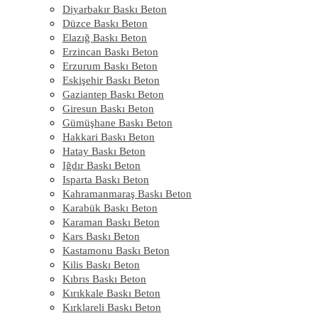
Diyarbakır Baskı Beton
Düzce Baskı Beton
Elazığ Baskı Beton
Erzincan Baskı Beton
Erzurum Baskı Beton
Eskişehir Baskı Beton
Gaziantep Baskı Beton
Giresun Baskı Beton
Gümüşhane Baskı Beton
Hakkari Baskı Beton
Hatay Baskı Beton
Iğdır Baskı Beton
Isparta Baskı Beton
Kahramanmaraş Baskı Beton
Karabük Baskı Beton
Karaman Baskı Beton
Kars Baskı Beton
Kastamonu Baskı Beton
Kilis Baskı Beton
Kıbrıs Baskı Beton
Kırıkkale Baskı Beton
Kırklareli Baskı Beton