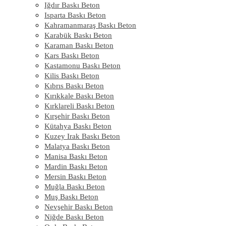
Iğdır Baskı Beton
Isparta Baskı Beton
Kahramanmaraş Baskı Beton
Karabük Baskı Beton
Karaman Baskı Beton
Kars Baskı Beton
Kastamonu Baskı Beton
Kilis Baskı Beton
Kıbrıs Baskı Beton
Kırıkkale Baskı Beton
Kırklareli Baskı Beton
Kırşehir Baskı Beton
Kütahya Baskı Beton
Kuzey Irak Baskı Beton
Malatya Baskı Beton
Manisa Baskı Beton
Mardin Baskı Beton
Mersin Baskı Beton
Muğla Baskı Beton
Muş Baskı Beton
Nevşehir Baskı Beton
Niğde Baskı Beton