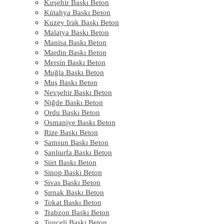
Kırşehir Baskı Beton
Kütahya Baskı Beton
Kuzey Irak Baskı Beton
Malatya Baskı Beton
Manisa Baskı Beton
Mardin Baskı Beton
Mersin Baskı Beton
Muğla Baskı Beton
Muş Baskı Beton
Nevşehir Baskı Beton
Niğde Baskı Beton
Ordu Baskı Beton
Osmaniye Baskı Beton
Rize Baskı Beton
Samsun Baskı Beton
Şanlıurfa Baskı Beton
Siirt Baskı Beton
Sinop Baskı Beton
Sivas Baskı Beton
Şırnak Baskı Beton
Tokat Baskı Beton
Trabzon Baskı Beton
Tunceli Baskı Beton