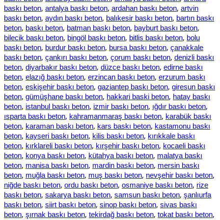
,
,
,
baskı beton
antalya baskı beton
ardahan baskı beton
artvin
,
,
,
baskı beton
aydın baskı beton
balıkesir baskı beton
bartın baskı
,
,
,
,
beton
baskı beton
batman baskı beton
bayburt baskı beton
,
,
,
bilecik baskı beton
bingöl baskı beton
bitlis baskı beton
bolu
,
,
,
baskı beton
burdur baskı beton
bursa baskı beton
çanakkale
,
,
,
baskı beton
çankırı baskı beton
çorum baskı beton
denizli baskı
,
,
,
beton
diyarbakır baskı beton
düzce baskı beton
edirne baskı
,
,
,
beton
elazığ baskı beton
erzincan baskı beton
erzurum baskı
,
,
,
beton
eskişehir baskı beton
gaziantep baskı beton
giresun baskı
,
,
,
beton
gümüşhane baskı beton
hakkari baski beton
hatay baskı
,
,
,
,
beton
istanbul baskı beton
izmir baskı beton
ığdır baskı beton
,
,
ısparta baskı beton
kahramanmaraş baskı beton
karabük baskı
,
,
,
beton
karaman baskı beton
kars baskı beton
kastamonu baskı
,
,
,
beton
kayseri baskı beton
kilis baskı beton
kırıkkale baskı
,
,
,
beton
kırklareli baskı beton
kırşehir baskı beton
kocaeli baskı
,
,
,
beton
konya baskı beton
kütahya baskı beton
malatya baskı
,
,
,
beton
manisa baskı beton
mardin baskı beton
mersin baskı
,
,
,
,
beton
muğla baskı beton
muş baskı beton
nevşehir baskı beton
,
,
,
niğde baskı beton
ordu baskı beton
osmaniye baskı beton
rize
,
,
,
baskı beton
sakarya baskı beton
samsun baskı beton
şanlıurfa
,
,
,
baskı beton
siirt baskı beton
sinop baskı beton
sivas baskı
,
,
,
,
beton
şırnak baskı beton
tekirdağ baskı beton
tokat baskı beton