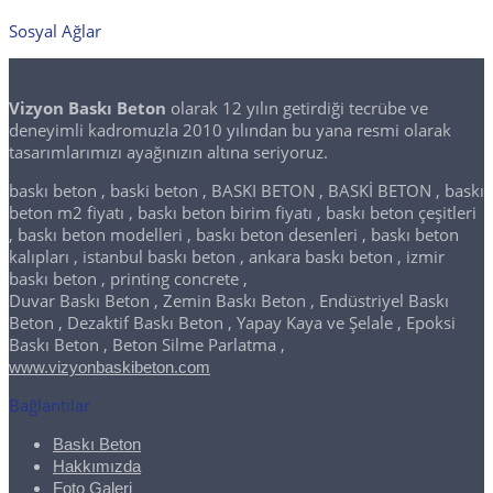
Sosyal Ağlar
Vizyon Baskı Beton
olarak 12 yılın getirdiği tecrübe ve
deneyimli kadromuzla 2010 yılından bu yana resmi olarak
tasarımlarımızı ayağınızın altına seriyoruz.
baskı beton , baski beton , BASKI BETON , BASKİ BETON , baskı
beton m2 fiyatı , baskı beton birim fiyatı , baskı beton çeşitleri
, baskı beton modelleri , baskı beton desenleri , baskı beton
kalıpları , istanbul baskı beton , ankara baskı beton , izmir
baskı beton , printing concrete ,
Duvar Baskı Beton , Zemin Baskı Beton , Endüstriyel Baskı
Beton , Dezaktif Baskı Beton , Yapay Kaya ve Şelale , Epoksi
Baskı Beton , Beton Silme Parlatma ,
www.vizyonbaskibeton.com
Bağlantılar
Baskı Beton
Hakkımızda
Foto Galeri