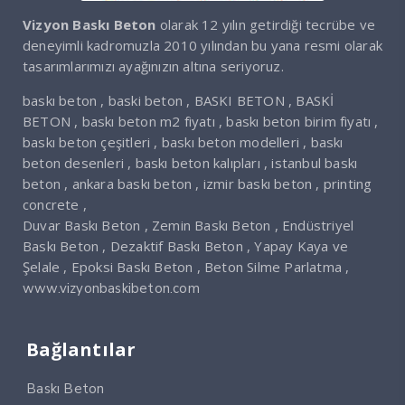
Vizyon Baskı Beton
olarak 12 yılın getirdiği tecrübe ve
deneyimli kadromuzla 2010 yılından bu yana resmi olarak
tasarımlarımızı ayağınızın altına seriyoruz.
baskı beton , baski beton , BASKI BETON , BASKİ
BETON , baskı beton m2 fiyatı , baskı beton birim fiyatı ,
baskı beton çeşitleri , baskı beton modelleri , baskı
beton desenleri , baskı beton kalıpları , istanbul baskı
beton , ankara baskı beton , izmir baskı beton , printing
concrete ,
Duvar Baskı Beton , Zemin Baskı Beton , Endüstriyel
Baskı Beton , Dezaktif Baskı Beton , Yapay Kaya ve
Şelale , Epoksi Baskı Beton , Beton Silme Parlatma ,
www.vizyonbaskibeton.com
Bağlantılar
Baskı Beton