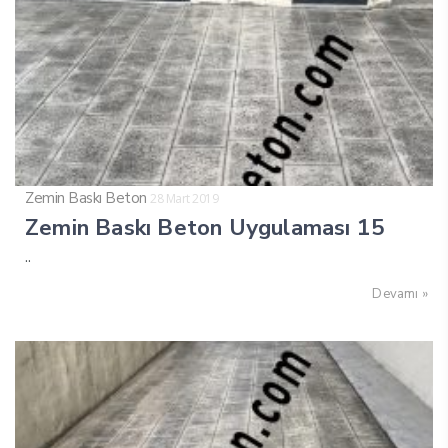
Zemin Baskı Beton
28 Mart 2019
Zemin Baskı Beton Uygulaması 15
..
Devamı »