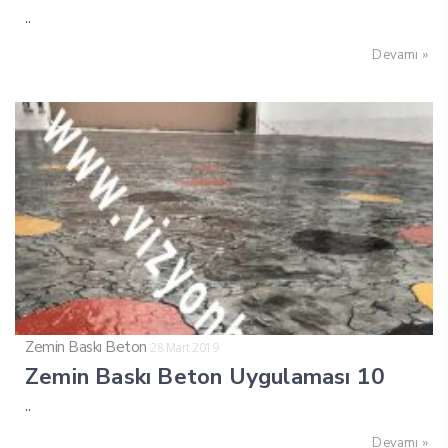
..
Devamı »
Zemin Baskı Beton
28 Mart 2019
Zemin Baskı Beton Uygulaması 10
..
Devamı »