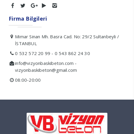
Firma Bilgileri
Mimar Sinan Mh. Basra Cad. No: 29/2 Sultanbeyli /
İSTANBUL
0 532 572 20 99 - 0 543 862 24 30
info@vizyonbaskibeton.com -
vizyonbaskibeton@gmail.com
08:00-20:00