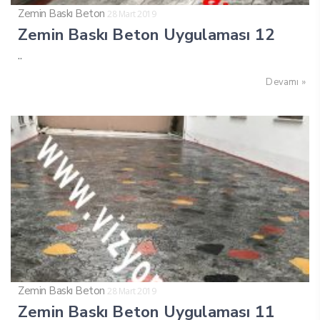
Zemin Baskı Beton
28 Mart 2019
Zemin Baskı Beton Uygulaması 12
..
Devamı »
Zemin Baskı Beton
28 Mart 2019
Zemin Baskı Beton Uygulaması 11