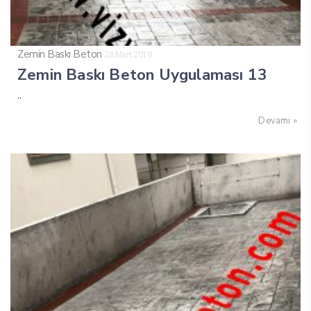
Zemin Baskı Beton
28 Mart 2019
Zemin Baskı Beton Uygulaması 13
..
Devamı »