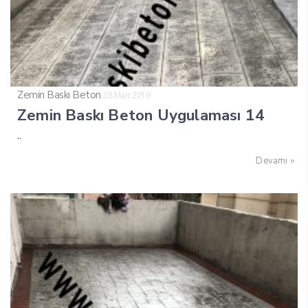
Zemin Baskı Beton
28 Mart 2019
Zemin Baskı Beton Uygulaması 14
..
Devamı »