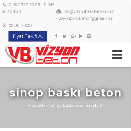
0 532 572 20 99 - 0 543
862 24 30
info@vizyonbaskibeton.com
- vizyonbaskibeton@gmail.com
08:00-20:00
Fiyat Teklifi Al
sinop baskı beton
››
sinop baskı beton
(Sayfa 3)
Anasayfa