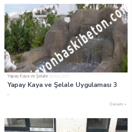
Yapay Kaya ve Şelale
28 Mart 2019
Yapay Kaya ve Şelale Uygulaması 3
..
Devamı »