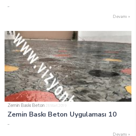
..
Devamı »
Zemin Baskı Beton
28 Mart 2019
Zemin Baskı Beton Uygulaması 10
..
Devamı »