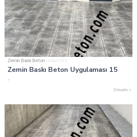
Zemin Baskı Beton
28 Mart 2019
Zemin Baskı Beton Uygulaması 15
..
Devamı »