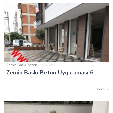
Zemin Baskı Beton
28 Mart 2019
Zemin Baskı Beton Uygulaması 6
..
Devamı »