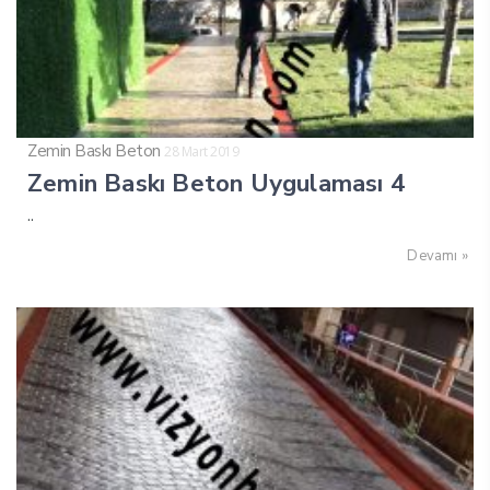
Zemin Baskı Beton
28 Mart 2019
Zemin Baskı Beton Uygulaması 4
..
Devamı »