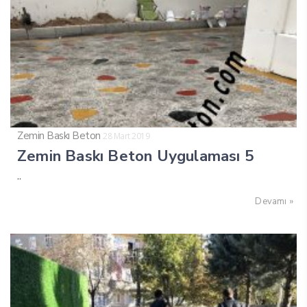
Zemin Baskı Beton
28 Mart 2019
Zemin Baskı Beton Uygulaması 5
..
Devamı »