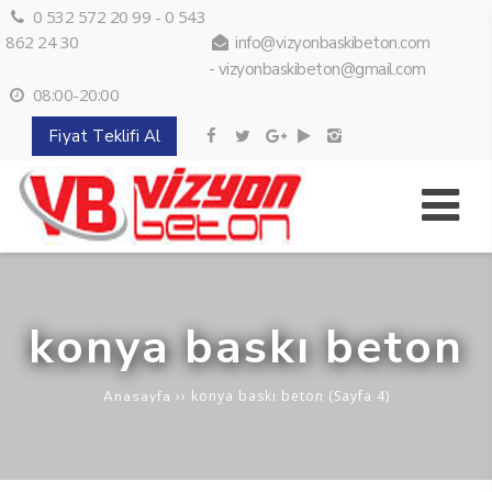
0 532 572 20 99 - 0 543
862 24 30
info@vizyonbaskibeton.com
- vizyonbaskibeton@gmail.com
08:00-20:00
Fiyat Teklifi Al
konya baskı beton
››
konya baskı beton
(Sayfa 4)
Anasayfa