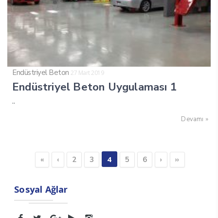
Endüstriyel Beton
27 Mart 2019
Endüstriyel Beton Uygulaması 1
..
Devamı »
4
«
‹
2
3
5
6
›
››
Sosyal Ağlar