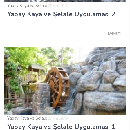
Yapay Kaya ve Şelale
27 Mart 2019
Yapay Kaya ve Şelale Uygulaması 2
..
Devamı »
Yapay Kaya ve Şelale
27 Mart 2019
Yapay Kaya ve Şelale Uygulaması 1