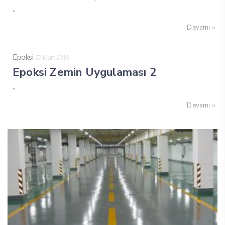
..
Devamı »
Epoksi
27 Mart 2019
Epoksi Zemin Uygulaması 2
..
Devamı »