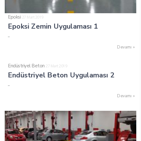
Epoksi
27 Mart 2019
Epoksi Zemin Uygulaması 1
..
Devamı »
Endüstriyel Beton
27 Mart 2019
Endüstriyel Beton Uygulaması 2
..
Devamı »