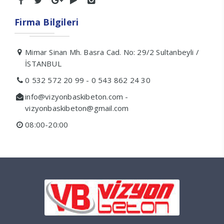
Firma Bilgileri
Mimar Sinan Mh. Basra Cad. No: 29/2 Sultanbeyli /
İSTANBUL
0 532 572 20 99 - 0 543 862 24 30
info@vizyonbaskibeton.com -
vizyonbaskibeton@gmail.com
08:00-20:00