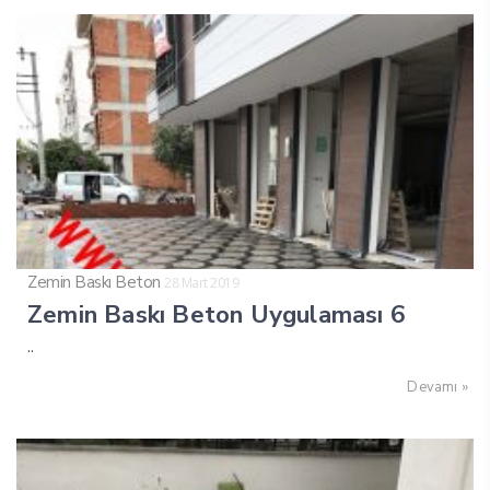
Zemin Baskı Beton
28 Mart 2019
Zemin Baskı Beton Uygulaması 6
..
Devamı »