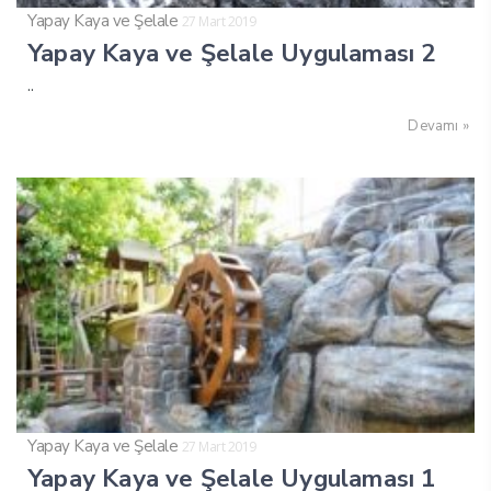
Yapay Kaya ve Şelale
27 Mart 2019
Yapay Kaya ve Şelale Uygulaması 2
..
Devamı »
Yapay Kaya ve Şelale
27 Mart 2019
Yapay Kaya ve Şelale Uygulaması 1