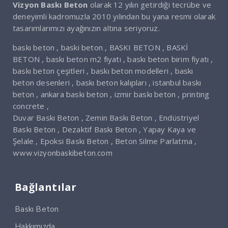
Vizyon Baskı Beton
olarak 12 yılın getirdiği tecrübe ve
deneyimli kadromuzla 2010 yılından bu yana resmi olarak
tasarımlarımızı ayağınızın altına seriyoruz.
baskı beton , baski beton , BASKI BETON , BASKİ
BETON , baskı beton m2 fiyatı , baskı beton birim fiyatı ,
baskı beton çeşitleri , baskı beton modelleri , baskı
beton desenleri , baskı beton kalıpları , istanbul baskı
beton , ankara baskı beton , izmir baskı beton , printing
concrete ,
Duvar Baskı Beton , Zemin Baskı Beton , Endüstriyel
Baskı Beton , Dezaktif Baskı Beton , Yapay Kaya ve
Şelale , Epoksi Baskı Beton , Beton Silme Parlatma ,
www.vizyonbaskibeton.com
Bağlantılar
Baskı Beton
Hakkımızda