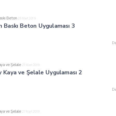
askı Beton
28 Mart 2019
n Baskı Beton Uygulaması 3
De
ya ve Şelale
27 Mart 2019
y Kaya ve Şelale Uygulaması 2
De
ya ve Şelale
27 Mart 2019