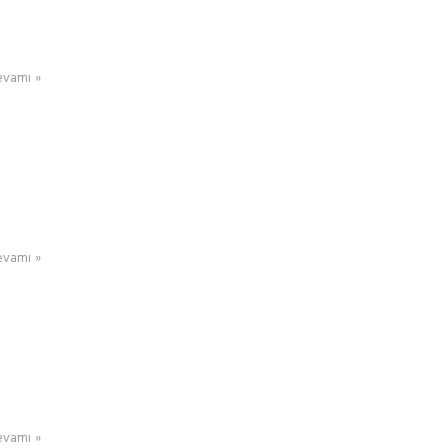
vamı »
vamı »
vamı »