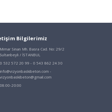
etişim Bilgilerimiz
Mimar Sinan Mh. Basra Cad. No: 29/2
Sultanbeyli / İSTANBUL
0 532 572 20 99 - 0 543 862 24 30
info@vizyonbaskibeton.com -
vizyonbaskibeton@gmail.com
08:00-20:00