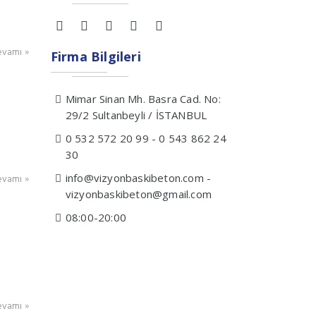
vamı »
Firma Bilgileri
Mimar Sinan Mh. Basra Cad. No:
29/2 Sultanbeyli / İSTANBUL
0 532 572 20 99 - 0 543 862 24
30
info@vizyonbaskibeton.com -
vamı »
vizyonbaskibeton@gmail.com
08:00-20:00
vamı »