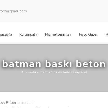
beton@gmail.com
asayfa
Kurumsal
Hizmetlerimiz
Foto Galeri
R
batman baskı beton
››
batman baskı beton
(Sayfa 4)
Anasayfa
askı Beton
28 Mart 2019