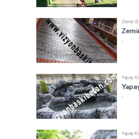
Zemin B
Zemi
..
Yapay Ka
Yapa
..
Yapay Ka