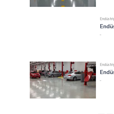
Endüstri
Endü
..
Endüstri
Endü
..