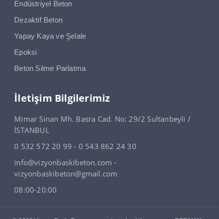
Endüstriyel Beton
Dezaktif Beton
Yapay Kaya ve Şelale
Epoksi
Beton Silme Parlatma
İletişim Bilgilerimiz
Mimar Sinan Mh. Basra Cad. No: 29/2 Sultanbeyli /
İSTANBUL
0 532 572 20 99 - 0 543 862 24 30
info@vizyonbaskibeton.com -
vizyonbaskibeton@gmail.com
08:00-20:00