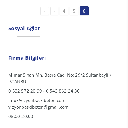
6
«
‹
4
5
Sosyal Ağlar
Firma Bilgileri
Mimar Sinan Mh. Basra Cad. No: 29/2 Sultanbeyli /
İSTANBUL
0 532 572 20 99 - 0 543 862 24 30
info@vizyonbaskibeton.com -
vizyonbaskibeton@gmail.com
08:00-20:00