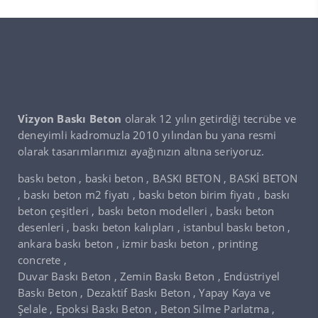
Vizyon Baskı Beton
olarak 12 yılın getirdiği tecrübe ve
deneyimli kadromuzla 2010 yılından bu yana resmi
olarak tasarımlarımızı ayağınızın altına seriyoruz.
baskı beton , baski beton , BASKI BETON , BASKİ BETON
, baskı beton m2 fiyatı , baskı beton birim fiyatı , baskı
beton çeşitleri , baskı beton modelleri , baskı beton
desenleri , baskı beton kalıpları , istanbul baskı beton ,
ankara baskı beton , izmir baskı beton , printing
concrete ,
Duvar Baskı Beton , Zemin Baskı Beton , Endüstriyel
Baskı Beton , Dezaktif Baskı Beton , Yapay Kaya ve
Şelale , Epoksi Baskı Beton , Beton Silme Parlatma ,