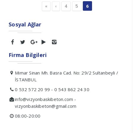
6
«
‹
4
5
Sosyal Ağlar
Firma Bilgileri
Mimar Sinan Mh. Basra Cad. No: 29/2 Sultanbeyli /
İSTANBUL
0 532 572 20 99 - 0 543 862 24 30
info@vizyonbaskibeton.com -
vizyonbaskibeton@gmail.com
08:00-20:00