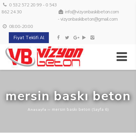
0 532 572 20 99 - 0 543
862 24 30
info@vizyonbaskibeton.com
- vizyonbaskibeton@gmail.com
08:00-20:00
Fiyat Teklifi Al
mersin baskı beton
››
mersin baskı beton
(Sayfa 6)
Anasayfa