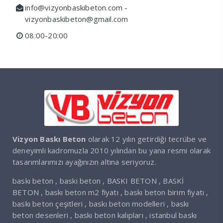
info@vizyonbaskibeton.com -
vizyonbaskibeton@gmail.com
08:00-20:00
Vizyon Baskı Beton
olarak 12 yılın getirdiği tecrübe ve
deneyimli kadromuzla 2010 yılından bu yana resmi olarak
tasarımlarımızı ayağınızın altına seriyoruz.
baskı beton , baski beton , BASKI BETON , BASKİ
BETON , baskı beton m2 fiyatı , baskı beton birim fiyatı ,
baskı beton çeşitleri , baskı beton modelleri , baskı
beton desenleri , baskı beton kalıpları , istanbul baskı