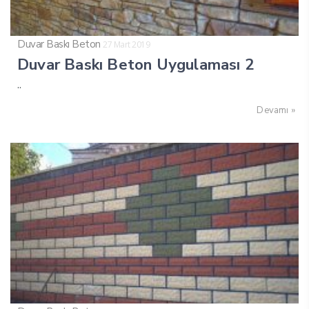
Duvar Baskı Beton
27 Mart 2019
Duvar Baskı Beton Uygulaması 2
..
Devamı »