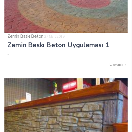
Zemin Baskı Beton
27 Mart 2019
Zemin Baskı Beton Uygulaması 1
..
Devamı »