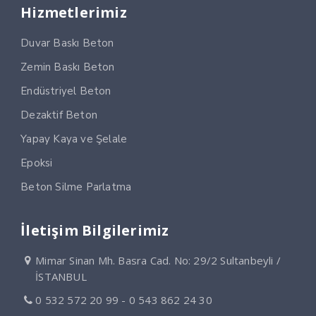
Hizmetlerimiz
Duvar Baskı Beton
Zemin Baskı Beton
Endüstriyel Beton
Dezaktif Beton
Yapay Kaya ve Şelale
Epoksi
Beton Silme Parlatma
İletişim Bilgilerimiz
Mimar Sinan Mh. Basra Cad. No: 29/2 Sultanbeyli /
İSTANBUL
0 532 572 20 99 - 0 543 862 24 30