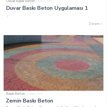
Duvar Baskı Beton
27 Mart 2019
Duvar Baskı Beton Uygulaması 1
..
Devamı »
Baskı Beton
25 Mart 2019
Zemin Baskı Beton