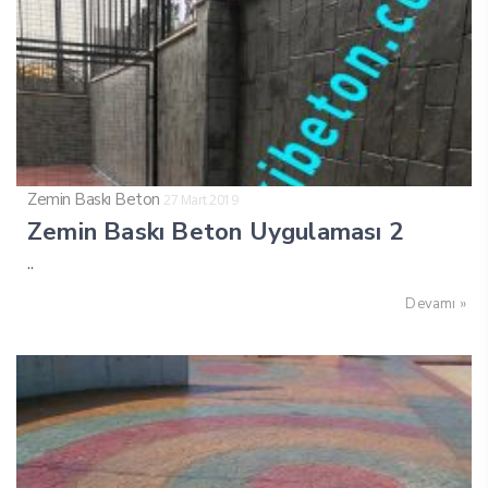
Zemin Baskı Beton
27 Mart 2019
Zemin Baskı Beton Uygulaması 2
..
Devamı »