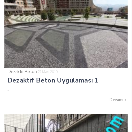
Dezaktif Beton
27 Mart 2019
Dezaktif Beton Uygulaması 1
..
Devamı »