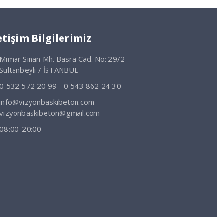
etişim Bilgilerimiz
Mimar Sinan Mh. Basra Cad. No: 29/2
Sultanbeyli / İSTANBUL
0 532 572 20 99 - 0 543 862 24 30
info@vizyonbaskibeton.com -
vizyonbaskibeton@gmail.com
08:00-20:00