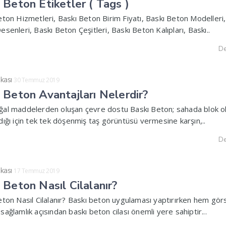
 Beton Etiketler ( Tags )
ton Hizmetleri, Baskı Beton Birim Fiyatı, Baskı Beton Modelleri,
senleri, Baskı Beton Çeşitleri, Baskı Beton Kalıpları, Baskı..
De
kası
30 Temmuz 2019
 Beton Avantajları Nelerdir?
al maddelerden oluşan çevre dostu Baskı Beton; sahada blok o
ığı için tek tek döşenmiş taş görüntüsü vermesine karşın,..
De
kası
17 Temmuz 2019
 Beton Nasıl Cilalanır?
eton Nasıl Cilalanır? Baskı beton uygulaması yaptırırken hem gör
ağlamlık açısından baskı beton cilası önemli yere sahiptir...