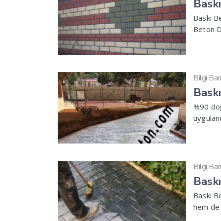
Baskı
Baskı Be
Beton De
Bilgi Ban
Baskı
%90 doğ
uyguland
Bilgi Ban
Baskı
Baskı B
hem de s