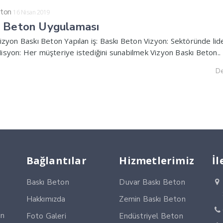
eton
16 Nisan 2019
ı Beton Uygulaması
izyon Baskı Beton Yapılan iş: Baskı Beton Vizyon: Sektöründe lid
isyon: Her müşteriye istediğini sunabilmek Vizyon Baskı Beton..
De
Bağlantılar
Hizmetlerimiz
İl
Baskı Beton
Duvar Baskı Beton
Hakkımızda
Zemin Baskı Beton
an
Foto Galeri
Endüstriyel Beton