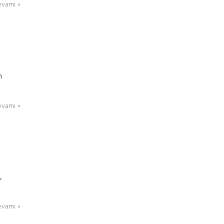
vamı »
n
vamı »
,
vamı »