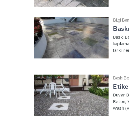
Bilgi Ban
Baskı
Baskı B
kaplama
farklı re
Baskı B
Etike
Duvar B
Beton, 
Wash (Va