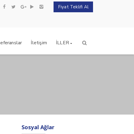
Fiyat Teklifi Al
eferanslar
İletişim
İLLER
Sosyal Ağlar