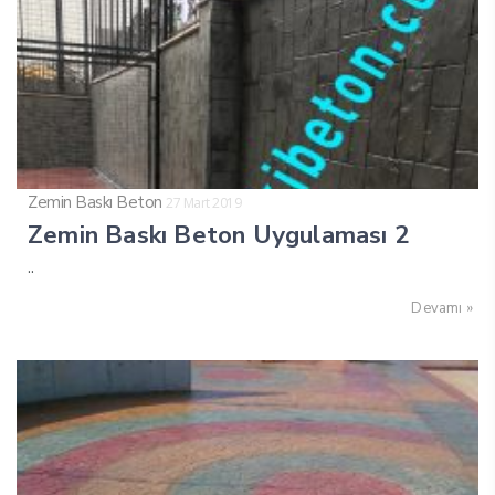
Zemin Baskı Beton
27 Mart 2019
Zemin Baskı Beton Uygulaması 2
..
Devamı »