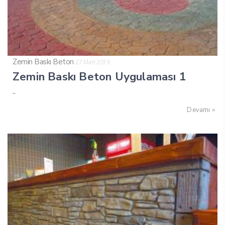
Zemin Baskı Beton
27 Mart 2019
Zemin Baskı Beton Uygulaması 1
..
Devamı »