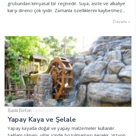
grubundan kimyasal bir reçinedir. Suya, asite ve alkaliye
karşı direnci çok iyidir. Zamanla özelliklerini kaybetmez...
Devamı »
Baskı Beton
24 Mart 2019
Yapay Kaya ve Şelale
Yapay kayada doğal ve yapay malzemeler kullanılır.
Sağlam olması, yıllar içinde bozulmaması gerekir. Vizyon