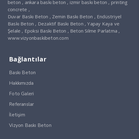
beton , ankara baskı beton , izmir baskı beton , printing
concrete ,
Duvar Baskı Beton , Zemin Baskı Beton , Endüstriyel
Baskı Beton , Dezaktif Baskı Beton , Yapay Kaya ve
Şelale , Epoksi Baskı Beton , Beton Silme Parlatma ,
www.vizyonbaskibeton.com
Bağlantılar
Baskı Beton
Hakkımızda
Foto Galeri
Referanslar
İletişim
Vizyon Baskı Beton